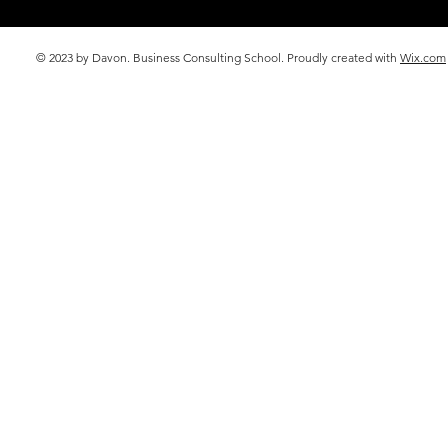
© 2023 by Davon. Business Consulting School. Proudly created with
Wix.com